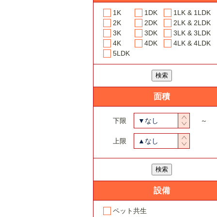
1K
1DK
1LK & 1LDK
2K
2DK
2LK & 2LDK
3K
3DK
3LK & 3LDK
4K
4DK
4LK & 4LDK
5LDK
面積
下限
▼なし
～
上限
▲なし
設備
ペット共生