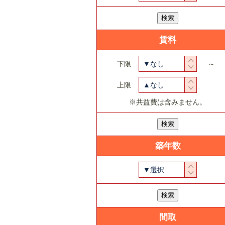
賃料
下限
▼なし
～
上限
▲なし
※共益費は含みません。
築年数
▼選択
間取