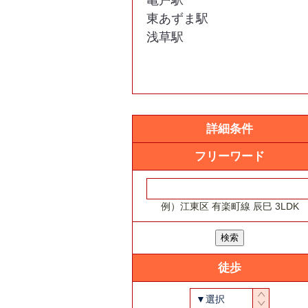
亀戸駅
東京都西東京市
東あずま駅
東京都八王子市
浅草駅
東京都羽村市
東京都東久留米市
東京都東村山市
東京都日野市
東京都府中市
詳細条件
東京都福生市
フリーワード
東京都町田市
東京都三鷹市
東京都武蔵野市
例）江東区 有楽町線 辰巳 3LDK
東京都武蔵村山市
徒歩
▼選択