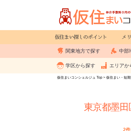
関東地方で探す
中部
学区から探す
エリアか
仮住まいコンシェルジュ Top
>
仮住まい・短期
東京都墨田
2件