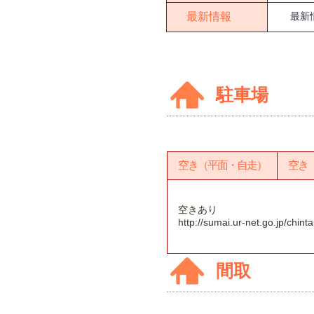
最新情報
最新
駐車場
空き（平面・自走）
空き
空きあり
http://sumai.ur-net.go.jp/chin
間取