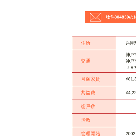
物件804830
住所
兵庫
神戸
交通
神戸
ＪＲ
月額家賃
¥81,
共益費
¥4,2
総戸数
階数
管理開始
2002