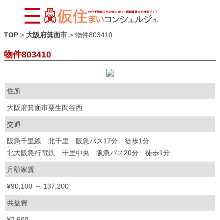
TOP
>
大阪府箕面市
>
物件803410
物件803410
住所
大阪府箕面市粟生間谷西
交通
阪急千里線 北千里 阪急バス17分 徒歩1分
北大阪急行電鉄 千里中央 阪急バス20分 徒歩1分
月額家賃
¥90,100 ～ 137,200
共益費
¥2,900