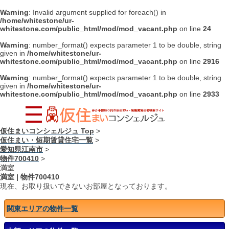
Warning
: Invalid argument supplied for foreach() in
/home/whitestone/ur-
whitestone.com/public_html/mod/mod_vacant.php
on line
24
Warning
: number_format() expects parameter 1 to be double, string
given in
/home/whitestone/ur-
whitestone.com/public_html/mod/mod_vacant.php
on line
2916
Warning
: number_format() expects parameter 1 to be double, string
given in
/home/whitestone/ur-
whitestone.com/public_html/mod/mod_vacant.php
on line
2933
仮住まいコンシェルジュ Top
>
仮住まい・短期賃貸住宅一覧
>
愛知県江南市
>
物件700410
>
満室
満室
|
物件700410
現在、お取り扱いできないお部屋となっております。
関東エリアの物件一覧