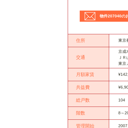
物件207040
住所
東京
京成
交通
ＪＲ
東京
月額家賃
¥142
共益費
¥6,9
総戸数
104
階数
8～2
管理開始
2007