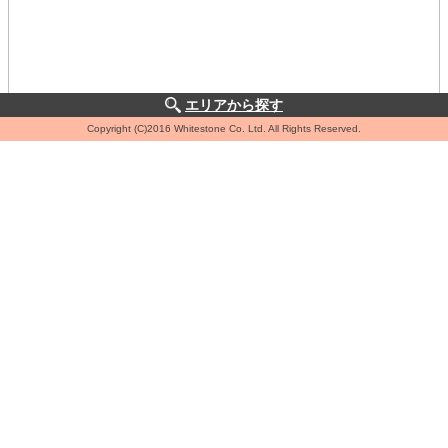
エリアから探す
Copyright (C)2016 Whitestone Co. Ltd. All Rights Reserved.
住所
東京都世田谷区桜上水
交通
小田急小田原線 経堂 徒歩10分