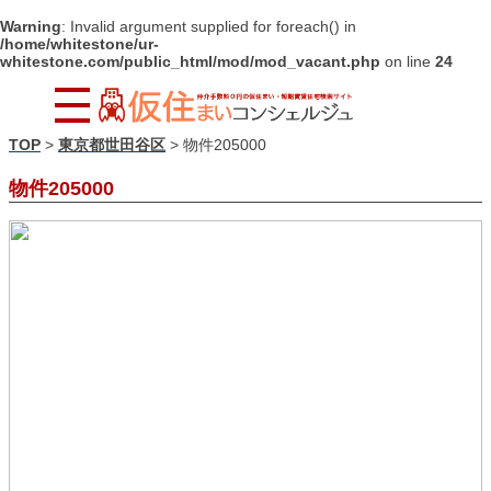
Warning
: Invalid argument supplied for foreach() in
/home/whitestone/ur-
whitestone.com/public_html/mod/mod_vacant.php
on line
24
TOP
>
東京都世田谷区
>
物件205000
物件205000