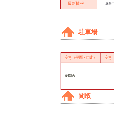
最新情報
最新
駐車場
空き（平面・自走）
空き
要問合
間取